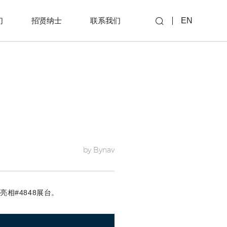
们
招贤纳士
联系我们
EN
by Bynav
亮相#4848展台。